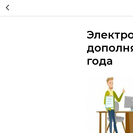
Электр
дополня
года