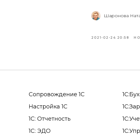
Шаронова Ната
2021-02-24 20:58
НО
Сопровождение 1С
1С:Бу
Настройка 1С
1С:За
1С: Отчетность
1С:Уч
1С: ЭДО
1С:Уп