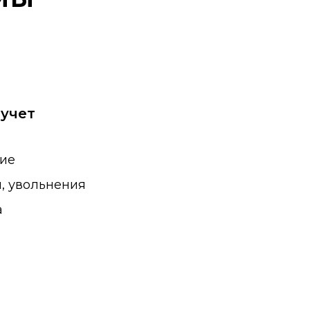
учет
ие
, увольнения
а