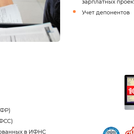
зарплатных проек
Учет депонентов
ПФР)
ФСС)
хованных в ИФНС