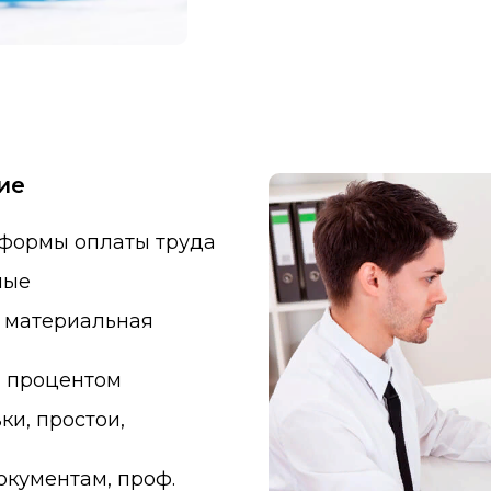
ие
 формы оплаты труда
ные
, материальная
и процентом
ки, простои,
кументам, проф.