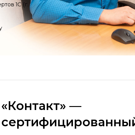
тов 1С (г.
у
«Контакт» —
сертифицированный