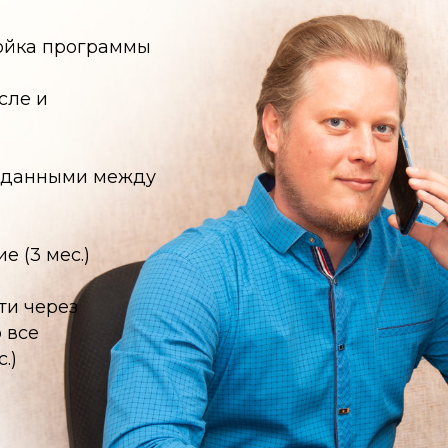
ройка программы
сле и
а данными между
 (3 мес.)
ти через
 все
.)