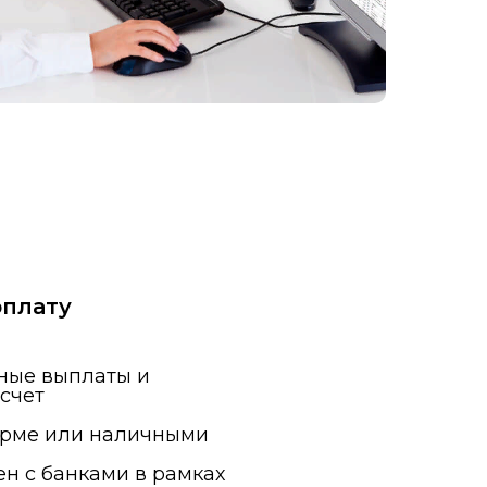
рплату
ные выплаты и
счет
орме или наличными
н с банками в рамках