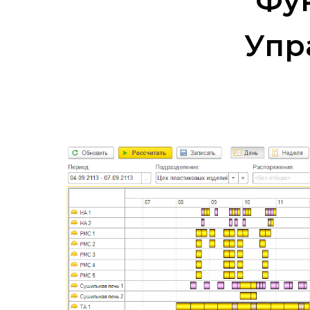
Фу
Упр