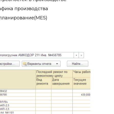
афика производства
планирование(MES)