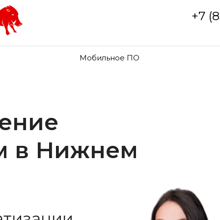
+7 (
Мобильное ПО
ление
м в Нижнем
атизации