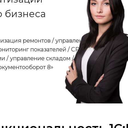
о бизнеса
низация ремонтов / управление
ниторинг показателей / CRM /
и / управление складом /
окументооборот 8»