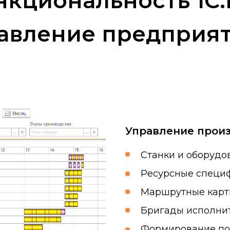
нкциональность 1С:
авление предприя
Управление прои
Станки и оборудо
Ресурсные специ
Маршрутные кар
Бригады исполни
Формирование пот