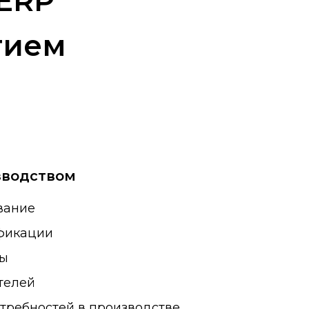
ERP
тием
зводством
вание
фикации
ты
телей
ребностей в производстве