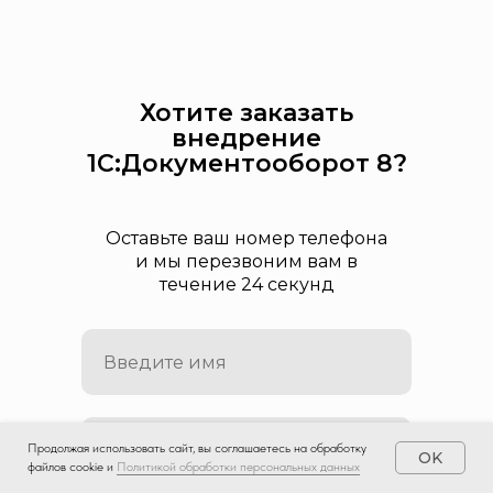
Хотите заказать
внедрение
1С:Документооборот 8?
Оставьте ваш номер телефона
и мы перезвоним вам в
течение 24 секунд
+7
Продолжая использовать сайт, вы соглашаетесь на обработку
OK
файлов cookie и
Политикой обработки персональных данных