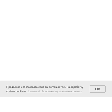
Продолжая использовать сайт, вы соглашаетесь на обработку
OK
файлов cookie и
Политикой обработки персональных данных
Сопровождение 1С